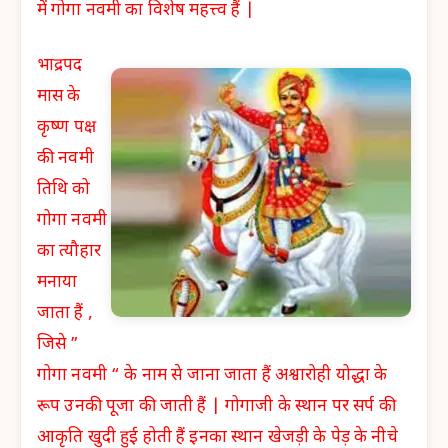
में गोगा नवमी का विशेष महत्त्व हैं |
भाद्रपद
मास के
कृष्ण पक्ष
की नवमी
तिथि को
गोगा नवमी
का त्यौहार
मनाया
जाता हैं ,
जिसे ”
गोगा नवमी “ के नाम से जाना जाता हैं अश्वारोही योद्धा के
रूप उनकी पूजा की जाती हैं | गोगाजी के स्थान पर सर्प की
आकृति खुदी हुई होती हैं इनका स्थान खेजड़ी के पेड़ के नीचे