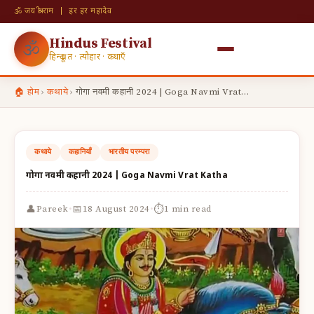
🕉 जय श्री राम | हर हर महादेव
Hindus Festival
🕉
हिन्दू व्रत · त्यौहार · कथाएँ
🏠 होम
›
कथाये
›
गोगा नवमी कहानी 2024 | Goga Navmi Vrat…
कथाये
कहानियाँ
भारतीय परम्परा
गोगा नवमी कहानी 2024 | Goga Navmi Vrat Katha
·
·
👤
📅
⏱
Pareek
18 August 2024
1 min read