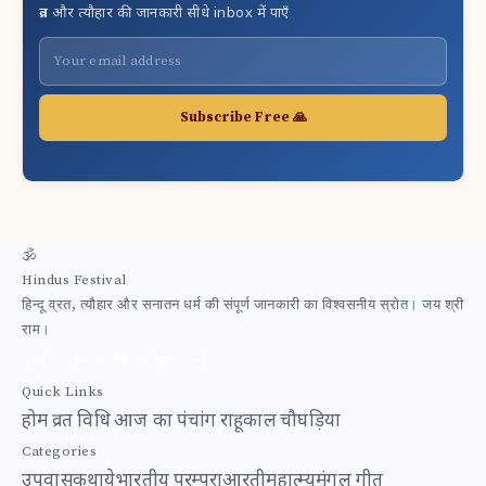
व्रत और त्यौहार की जानकारी सीधे inbox में पाएँ
Subscribe Free 🙏
🕉
Hindus Festival
हिन्दू व्रत, त्यौहार और सनातन धर्म की संपूर्ण जानकारी का विश्वसनीय स्रोत। जय श्री
राम।
📘
▶️
📷
🐦
✈️
Quick Links
होम
व्रत विधि
आज का पंचांग
राहूकाल
चौघड़िया
Categories
उपवास
कथाये
भारतीय परम्परा
आरती
महात्म्य
मंगल गीत