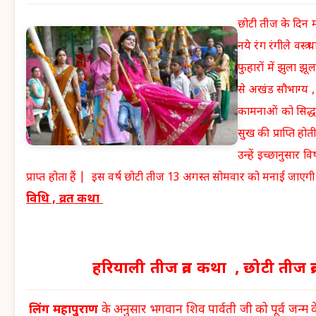
छोटी तीज के दिन 
नये रंग रंगीले वस्त्
फुहारों में झुला झू
से अखंड सौभाग्य ,
कामनाओं को सिद्ध कर
सुख की प्राप्ति होत
उन्हें इच्छानुसार व
प्राप्त होता हैं | इस वर्ष छोटी तीज 13 अगस्त सोमवार को मनाई जाएगी
विधि , व्रत कथा
हरियाली तीज व्रत कथा , छोटी तीज व्
लिंग महापुराण
के अनुसार भगवान शिव पार्वती जी को पूर्व जन्म के 