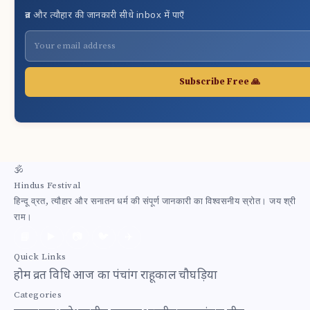
व्रत और त्यौहार की जानकारी सीधे inbox में पाएँ
Subscribe Free 🙏
🕉
Hindus Festival
हिन्दू व्रत, त्यौहार और सनातन धर्म की संपूर्ण जानकारी का विश्वसनीय स्रोत। जय श्री
राम।
📘
▶️
📷
🐦
✈️
Quick Links
होम
व्रत विधि
आज का पंचांग
राहूकाल
चौघड़िया
Categories