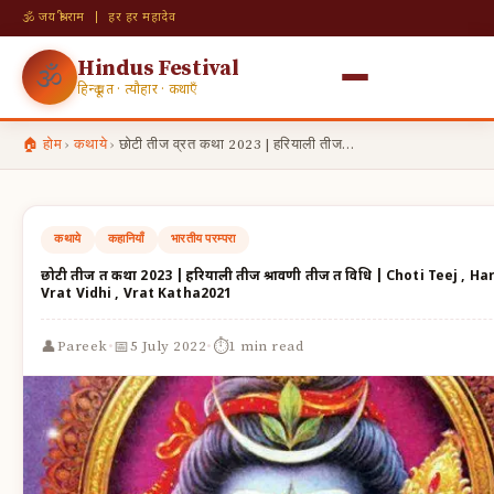
🕉 जय श्री राम | हर हर महादेव
Hindus Festival
🕉
हिन्दू व्रत · त्यौहार · कथाएँ
🏠 होम
›
कथाये
›
छोटी तीज व्रत कथा 2023 | हरियाली तीज…
कथाये
कहानियाँ
भारतीय परम्परा
छोटी तीज व्रत कथा 2023 | हरियाली तीज श्रावणी तीज व्रत विधि | Choti Teej , 
Vrat Vidhi , Vrat Katha2021
·
·
👤
📅
⏱
Pareek
5 July 2022
1 min read