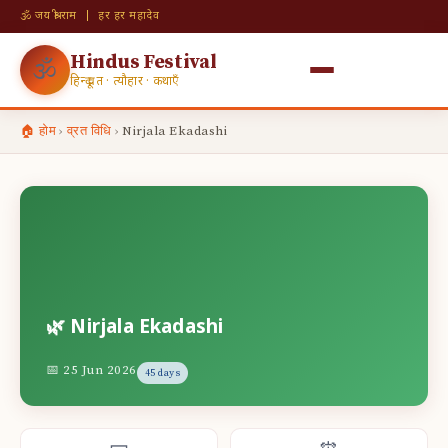
🕉 जय श्री राम | हर हर महादेव
Hindus Festival
🕉
हिन्दू व्रत · त्यौहार · कथाएँ
🏠 होम
›
व्रत विधि
›
Nirjala Ekadashi
🌿 Nirjala Ekadashi
📅 25 Jun 2026
45 days