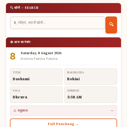
🔍 खोजें — SEARCH
🔍
🔯 आज का पंचांग
8
Saturday, 8 August 2026
Krishna Paksha Paksha
TITHI
NAKSHATRA
Dashami
Rohini
YOGA
SUNRISE
Dhruva
5:58 AM
⚠ राहूकाल
—
Full Panchang →