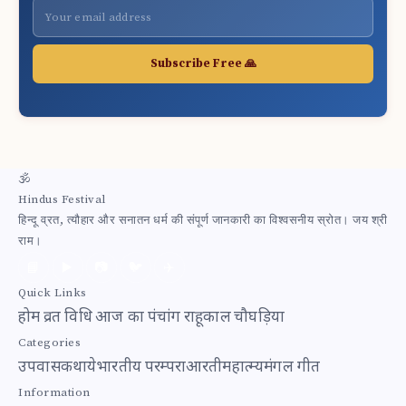
Subscribe Free 🙏
🕉
Hindus Festival
हिन्दू व्रत, त्यौहार और सनातन धर्म की संपूर्ण जानकारी का विश्वसनीय स्रोत। जय श्री
राम।
📘
▶️
📷
🐦
✈️
Quick Links
होम
व्रत विधि
आज का पंचांग
राहूकाल
चौघड़िया
Categories
उपवास
कथाये
भारतीय परम्परा
आरती
महात्म्य
मंगल गीत
Information