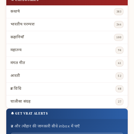
📂 CATEGORIES
कथाये
383
भारतीय परम्परा
266
कहानियाँ
100
महात्म्य
94
मंगल गीत
61
आरती
52
व्रत विधि
48
चालीसा संग्रह
27
🔔 GET VRAT ALERTS
व्रत और त्यौहार की जानकारी सीधे inbox में पाएँ