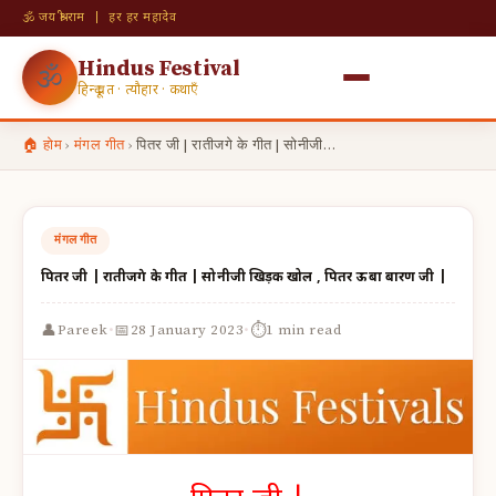
🕉 जय श्री राम | हर हर महादेव
Hindus Festival
🕉
हिन्दू व्रत · त्यौहार · कथाएँ
🏠 होम
›
मंगल गीत
›
पितर जी | रातीजगे के गीत | सोनीजी…
मंगल गीत
पितर जी | रातीजगे के गीत | सोनीजी खिड़की खोल , पितर ऊबा बारण जी |
·
·
👤
📅
⏱
Pareek
28 January 2023
1 min read