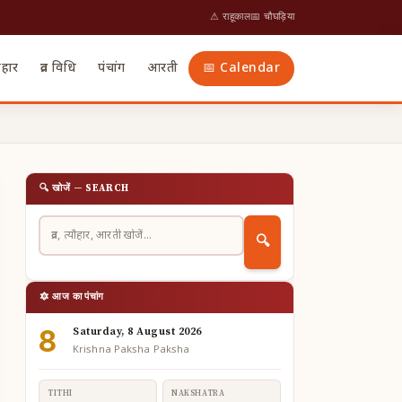
⚠ राहूकाल
📅 चौघड़िया
ौहार
व्रत विधि
पंचांग
आरती
📅 Calendar
🔍 खोजें — SEARCH
🔍
🔯 आज का पंचांग
8
Saturday, 8 August 2026
Krishna Paksha Paksha
TITHI
NAKSHATRA