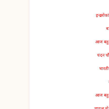
इन्द्र लो
ब
आज बहु 
चंदन च
भारतीय
आज बहु 