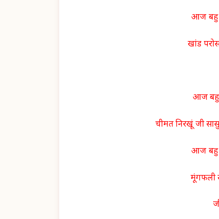
आज बहु 
खांड परो
आज बहु
चीमत निरखूं जी सा
आज बहु 
मूंगफली
ज