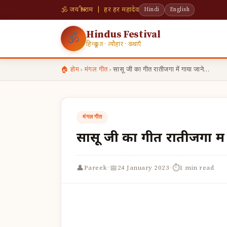
🕉 जय श्री राम | हर हर महादेव
Hindi
English
Hindus Festival
🕉
हिन्दू व्रत · त्यौहार · कथाएँ
🏠 होम
›
मंगल गीत
›
सासू जी का गीत रातीजगा में गाया जाने…
मंगल गीत
सासू जी का गीत रातीजगा मे
·
·
👤
📅
⏱
Pareek
24 January 2023
1 min read