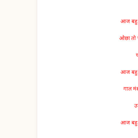
आज बहु 
ओछा तो प
आज बहु 
गाल मंस
उ
आज बहु 