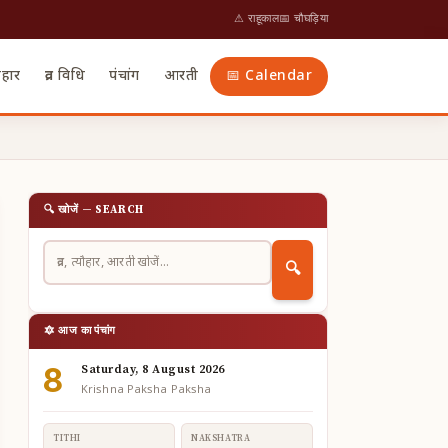
⚠ राहूकाल
📅 चौघड़िया
ौहार
व्रत विधि
पंचांग
आरती
📅 Calendar
🔍 खोजें — SEARCH
🔍
🔯 आज का पंचांग
8
Saturday, 8 August 2026
Krishna Paksha Paksha
TITHI
NAKSHATRA