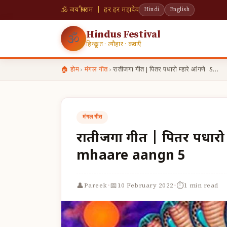
🕉 जय श्री राम | हर हर महादेव
Hindi
English
Hindus Festival
🕉
हिन्दू व्रत · त्यौहार · कथाएँ
🏠 होम
›
मंगल गीत
›
रातीजगा गीत | पितर पधारो म्हारे आंगणे 5…
मंगल गीत
रातीजगा गीत | पितर पधारो
mhaare aangn 5
·
·
👤
📅
⏱
Pareek
10 February 2022
1 min read