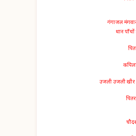
गंगाजल मंगवास्
थान पाँचों
पितर
कपिला 
उजली उजली खीर बन
पितर 
चौदश