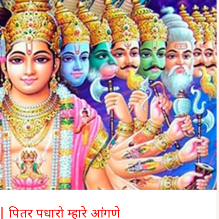
 पितर पधारो म्हारे आंगणे