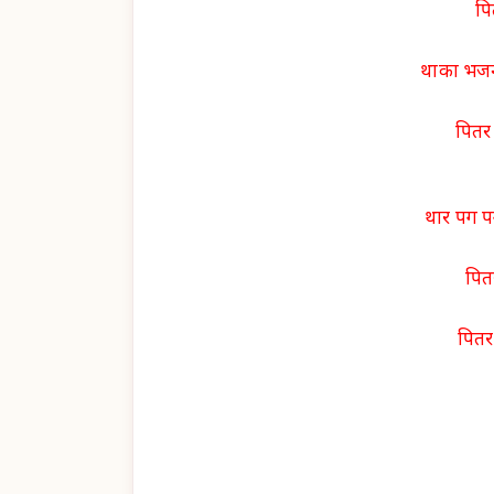
पि
थाका भजना
पितर 
थार पग पग
पितर
पितर 