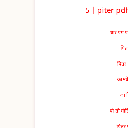
5 | piter p
थार पग पग
पितर
पितर 
कामधे
जा 
यो तो मोत
पितर 