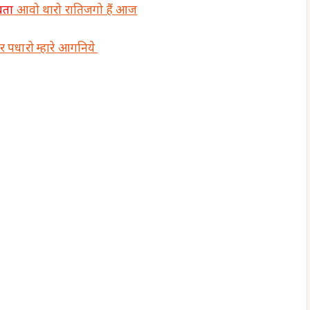
ेवता
आ
वो थारो रातिजगो हैं आज
र पधारो म्हारे आगनिये