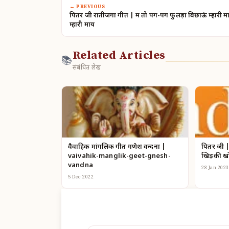
← PREVIOUS
पितर जी रातीजगा गीत | मैं तो पग-पग फुलड़ा बिछाऊं म्हारी म
म्हारी माय
Related Articles
📚
संबंधित लेख
वैवाहिक मांगलिक गीत गणेश वन्दना |
पितर जी |
vaivahik-manglik-geet-gnesh-
खिड़की खो
vandna
28 Jan 2023
5 Dec 2022