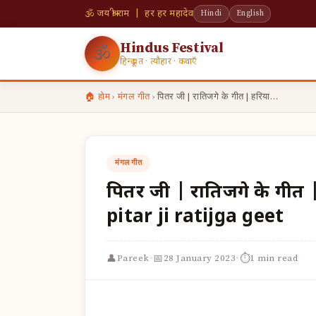
🕉 जय श्री राम | हर हर महादेव
Hindi
English
Hindus Festival
🕉
हिन्दू व्रत · त्यौहार · कथाएँ
🏠 होम
›
मंगल गीत
›
पितर जी | रातिजगे के गीत | हरिया…
मंगल गीत
पितर जी | रातिजगे के गीत 
pitar ji ratijga geet
·
·
👤
📅
⏱
Pareek
28 January 2023
1 min read