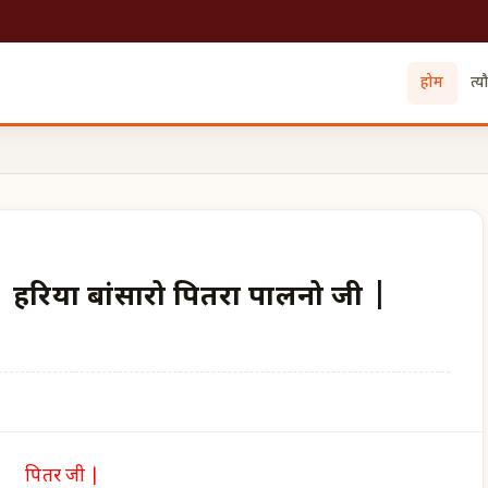
होम
त्य
| हरिया बांसारो पितरा पालनो जी |
पितर जी |