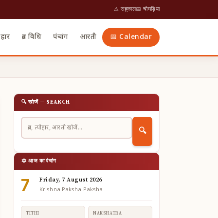
⚠ राहूकाल
📅 चौघड़िया
ौहार
व्रत विधि
पंचांग
आरती
📅 Calendar
🔍 खोजें — SEARCH
🔍
🔯 आज का पंचांग
7
Friday, 7 August 2026
Krishna Paksha Paksha
TITHI
NAKSHATRA