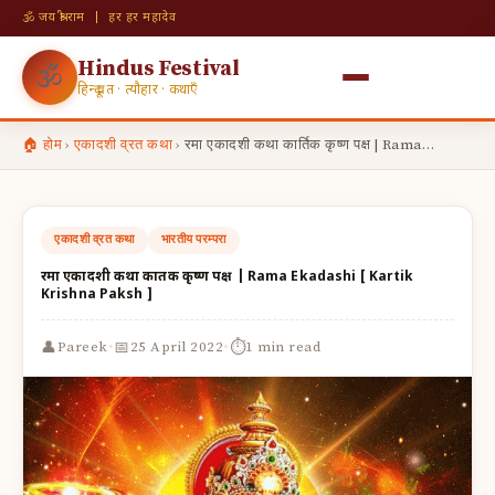
🕉 जय श्री राम | हर हर महादेव
Hindus Festival
🕉
हिन्दू व्रत · त्यौहार · कथाएँ
🏠 होम
›
एकादशी व्रत कथा
›
रमा एकादशी कथा कार्तिक कृष्ण पक्ष | Rama…
एकादशी व्रत कथा
भारतीय परम्परा
रमा एकादशी कथा कार्तिक कृष्ण पक्ष | Rama Ekadashi [ Kartik
Krishna Paksh ]
·
·
👤
📅
⏱
Pareek
25 April 2022
1 min read