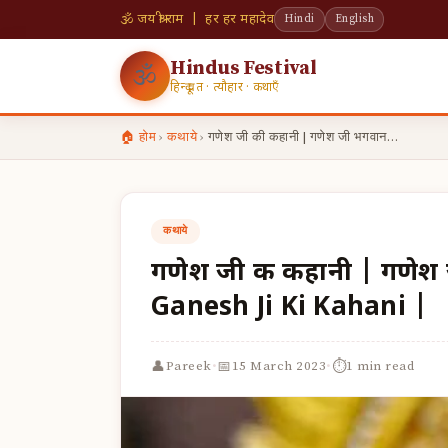
🕉 जय श्री राम | हर हर महादेव
Hindi
English
Hindus Festival
🕉
हिन्दू व्रत · त्यौहार · कथाएँ
🏠 होम
›
कथाये
›
गणेश जी की कहानी | गणेश जी भगवान…
कथाये
गणेश जी की कहानी | गणेश 
Ganesh Ji Ki Kahani |
·
·
👤
📅
⏱
Pareek
15 March 2023
1 min read