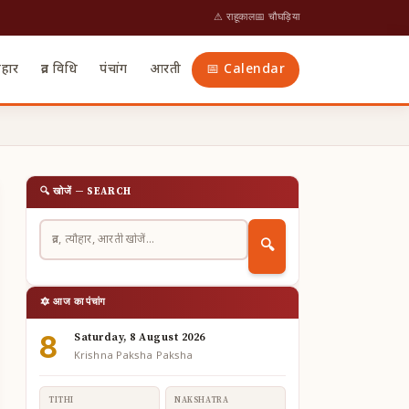
⚠ राहूकाल
📅 चौघड़िया
ौहार
व्रत विधि
पंचांग
आरती
📅 Calendar
🔍 खोजें — SEARCH
🔍
🔯 आज का पंचांग
8
Saturday, 8 August 2026
Krishna Paksha Paksha
TITHI
NAKSHATRA