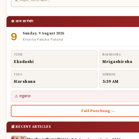
🔯 आज का पंचांग
9
Sunday, 9 August 2026
Krishna Paksha Paksha
TITHI
NAKSHATRA
Ekadashi
Mrigashirsha
YOGA
SUNRISE
Harshana
5:59 AM
⚠ राहूकाल
Full Panchang →
📰 RECENT ARTICLES