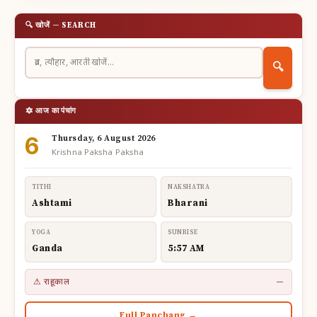
🔍 खोजें — SEARCH
🔍
🔯 आज का पंचांग
6
Thursday, 6 August 2026
Krishna Paksha Paksha
TITHI
NAKSHATRA
Ashtami
Bharani
YOGA
SUNRISE
Ganda
5:57 AM
⚠ राहूकाल
—
Full Panchang →