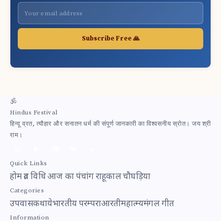
Subscribe Free 🙏
🕉
Hindus Festival
हिन्दू व्रत, त्यौहार और सनातन धर्म की संपूर्ण जानकारी का विश्वसनीय स्रोत। जय श्री
राम।
📘
▶️
📷
🐦
✈️
Quick Links
होम
व्रत विधि
आज का पंचांग
राहूकाल
चौघड़िया
Categories
उपवास
कथाये
भारतीय परम्परा
आरती
महात्म्य
मंगल गीत
Information