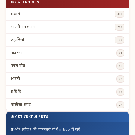
📂 CATEGORIES
कथाये
383
भारतीय परम्परा
266
कहानियाँ
100
महात्म्य
94
मंगल गीत
61
आरती
52
व्रत विधि
48
चालीसा संग्रह
27
🔔 GET VRAT ALERTS
व्रत और त्यौहार की जानकारी सीधे inbox में पाएँ