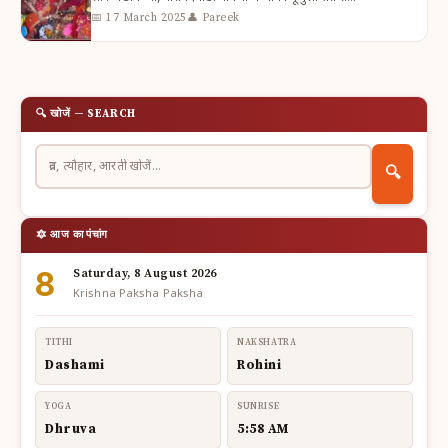
📅 17 March 2025
👤 Pareek
🔍 खोजें — SEARCH
🔍
🔯 आज का पंचांग
8
Saturday, 8 August 2026
Krishna Paksha Paksha
TITHI
NAKSHATRA
Dashami
Rohini
YOGA
SUNRISE
Dhruva
5:58 AM