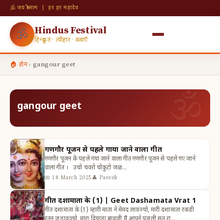
🕉 जय श्री राम | हर हर महादेव
Hindus Festival
🕉
हिन्दू व्रत · त्यौहार · कथाएँ
🏠 होम
›
gangour geet
gangour geet
गणगौर पूजन से पहले गाया जाने वाला गीत
गणगौर पूजन के पहले गया जाने वाला गीत गणगौर पूजन से पहले गए जाने
वाला गीत । उचो चवरो चोकुटो जळ…
📅 18 March 2025
👤 Pareek
गीत दशामाता के (1) | Geet Dashamata Vrat 1
गीत दशामाता के (1) म्हारी माता ने मेमद लावज्यो, मारी दशामाता रकडी
रतन जडावज्यो, मारा दियाडा बावजी मैं आपने पूजुली सत रा…