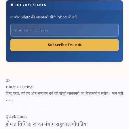
🔔 GET VRAT ALERTS
व्रत और त्यौहार की जानकारी सीधे inbox में पाएँ
Subscribe Free 🙏
🕉
Hindus Festival
हिन्दू व्रत, त्यौहार और सनातन धर्म की संपूर्ण जानकारी का विश्वसनीय स्रोत। जय श्री
राम।
📘
▶️
📷
🐦
✈️
Quick Links
होम
व्रत विधि
आज का पंचांग
राहूकाल
चौघड़िया