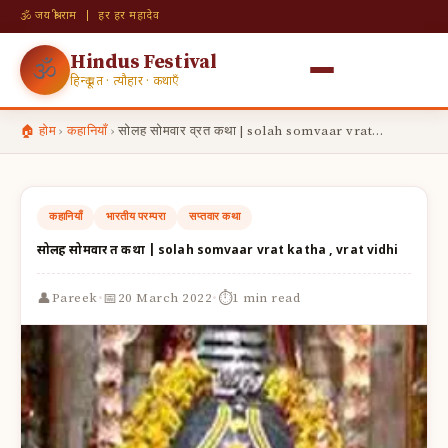
🕉 जय श्री राम | हर हर महादेव
Hindus Festival
🕉
हिन्दू व्रत · त्यौहार · कथाएँ
🏠 होम
›
कहानियाँ
›
सोलह सोमवार व्रत कथा | solah somvaar vrat…
कहानियाँ
भारतीय परम्परा
सप्तवार कथा
सोलह सोमवार व्रत कथा | solah somvaar vrat katha , vrat vidhi
·
·
👤
📅
⏱
Pareek
20 March 2022
1 min read