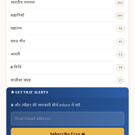
भारतीय परम्परा
266
कहानियाँ
100
महात्म्य
94
मंगल गीत
61
आरती
52
व्रत विधि
48
चालीसा संग्रह
27
🔔 GET VRAT ALERTS
व्रत और त्यौहार की जानकारी सीधे inbox में पाएँ
Subscribe Free 🙏