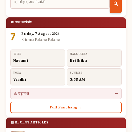
🔍
🔯 आज का पंचांग
7
Friday, 7 August 2026
Krishna Paksha Paksha
TITHI
NAKSHATRA
Navami
Krithika
YOGA
SUNRISE
Vridhi
5:58 AM
⚠ राहूकाल
—
Full Panchang →
📰 RECENT ARTICLES