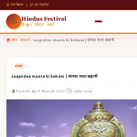
🕉 जय श्री राम | हर हर महादेव
Hindus Festival
🕉
हिन्दू व्रत · त्यौहार · कथाएँ
🏠 होम
›
कथाये
›
saapndaa maata ki kahani | सांपदा माता कहानी
कथाये
saapndaa maata ki kahani | सांपदा माता कहानी
·
·
👤
📅
⏱
Pareek
19 March 2022
1 min read