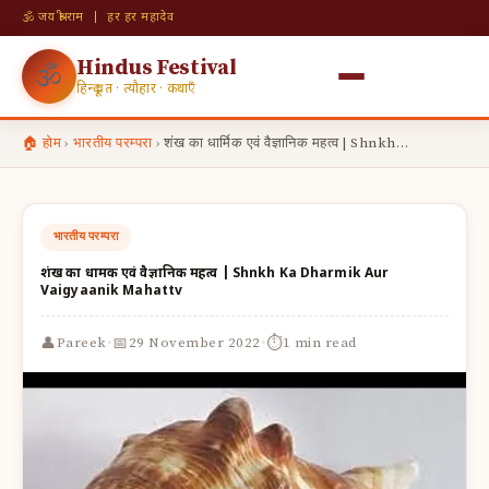
🕉 जय श्री राम | हर हर महादेव
Hindus Festival
🕉
हिन्दू व्रत · त्यौहार · कथाएँ
🏠 होम
›
भारतीय परम्परा
›
शंख का धार्मिक एवं वैज्ञानिक महत्व | Shnkh…
भारतीय परम्परा
शंख का धार्मिक एवं वैज्ञानिक महत्व | Shnkh Ka Dharmik Aur
Vaigyaanik Mahattv
·
·
👤
📅
⏱
Pareek
29 November 2022
1 min read