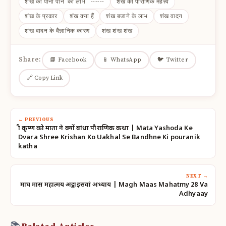
शंख का पानी पीने का लाभ ------
शंख का पौराणिक महत्त्व
शंख के प्रकार
शंख क्या हैं
शंख बजाने के लाभ
शंख वादन
शंख वादन के वैज्ञानिक कारण
शंख शंख शंख
Share:
📘 Facebook
📱 WhatsApp
🐦 Twitter
🔗 Copy Link
← PREVIOUS
श्री कृष्ण को माता ने क्यों बांधा पौराणिक कथा | Mata Yashoda Ke
Dvara Shree Krishan Ko Uakhal Se Bandhne Ki pouranik
katha
NEXT →
माघ मास महात्मय अट्ठाइसवां अध्याय | Magh Maas Mahatmy 28 Va
Adhyaay