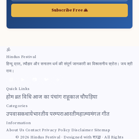
Subscribe Free 🙏
🕉
Hindus Festival
हिन्दू व्रत, त्यौहार और सनातन धर्म की संपूर्ण जानकारी का विश्वसनीय स्रोत। जय श्री
राम।
📘
▶️
📷
🐦
✈️
Quick Links
होम
व्रत विधि
आज का पंचांग
राहूकाल
चौघड़िया
Categories
उपवास
कथाये
भारतीय परम्परा
आरती
महात्म्य
मंगल गीत
Information
About Us
Contact
Privacy Policy
Disclaimer
Sitemap
© 2026 Hindus Festival · Designed with श्रद्धा · All Rights