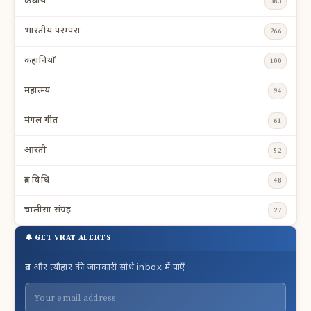
कथाये
383
भारतीय परम्परा
266
कहानियाँ
100
महात्म्य
94
मंगल गीत
61
आरती
52
व्रत विधि
48
चालीसा संग्रह
27
🔔 GET VRAT ALERTS
व्रत और त्यौहार की जानकारी सीधे inbox में पाएँ