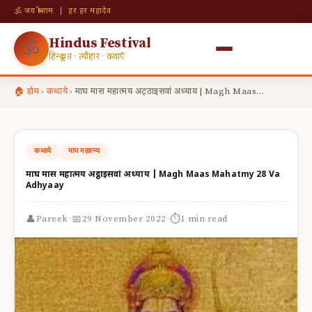
🕉 जय श्री राम | हर हर महादेव
Hindus Festival
🕉
हिन्दू व्रत · त्यौहार · कथाएँ
🏠 होम
›
कथाये
›
माघ मास महात्मय अट्ठाइसवां अध्याय | Magh Maas…
कथाये
माघ महात्म्य
माघ मास महात्मय अट्ठाइसवां अध्याय | Magh Maas Mahatmy 28 Va
Adhyaay
·
·
👤
📅
⏱
Pareek
29 November 2022
1 min read