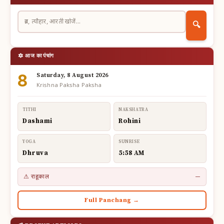
🔍
🔯 आज का पंचांग
8
Saturday, 8 August 2026
Krishna Paksha Paksha
TITHI
NAKSHATRA
Dashami
Rohini
YOGA
SUNRISE
Dhruva
5:58 AM
⚠ राहूकाल
—
Full Panchang →