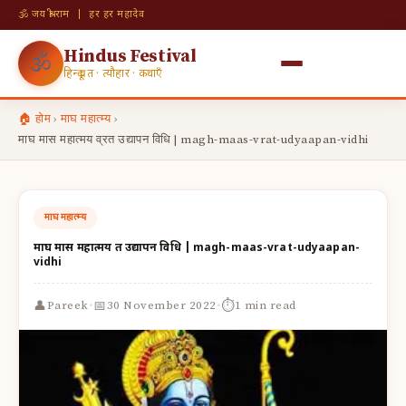
🕉 जय श्री राम | हर हर महादेव
Hindus Festival
🕉
हिन्दू व्रत · त्यौहार · कथाएँ
🏠 होम
›
माघ महात्म्य
›
माघ मास महात्मय व्रत उद्यापन विधि | magh-maas-vrat-udyaapan-vidhi
माघ महात्म्य
माघ मास महात्मय व्रत उद्यापन विधि | magh-maas-vrat-udyaapan-
vidhi
·
·
👤
📅
⏱
Pareek
30 November 2022
1 min read