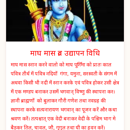
माघ मास व्रत उद्यापन विधि
माघ मास स्नान करने वालो को माघ पूर्णिमा को प्रातः काल
पवित्र तीर्थ में पवित्र नदियों गंगा, यमुना, सरस्वती के संगम में
अथवा किसी भी नदी में स्नान करके एवं पवित्र होकर उसी क्षेत्र
में एक मण्डप बनाकर उसमें भगवान् विष्णु की स्थापना कर।
ज्ञानी ब्राह्मणों को बुलाकर गौरी गणेश तथा नवग्रह की
स्थापना करके सत्यनारायण भगवान् का पूजन करें और कथा
श्रवण करें। तत्पश्चात् एक वेदी बनाकर वेदी के पश्चिम भाग मे
बैठकर तिल, चावल, जौ, गूगुल तथा घी का हवन करें।