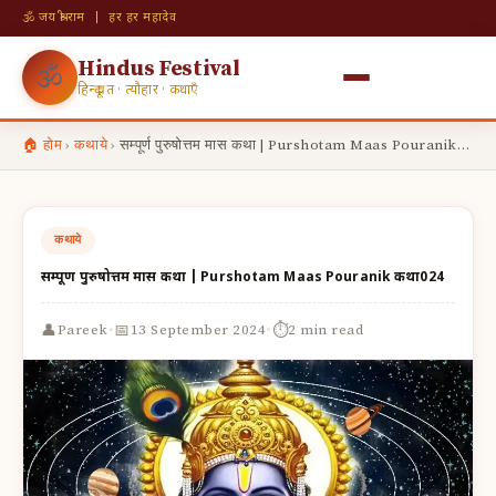
🕉 जय श्री राम | हर हर महादेव
Hindus Festival
🕉
हिन्दू व्रत · त्यौहार · कथाएँ
🏠 होम
›
कथाये
›
सम्पूर्ण पुरुषोत्तम मास कथा | Purshotam Maas Pouranik…
कथाये
सम्पूर्ण पुरुषोत्तम मास कथा | Purshotam Maas Pouranik कथा024
·
·
👤
📅
⏱
Pareek
13 September 2024
2 min read