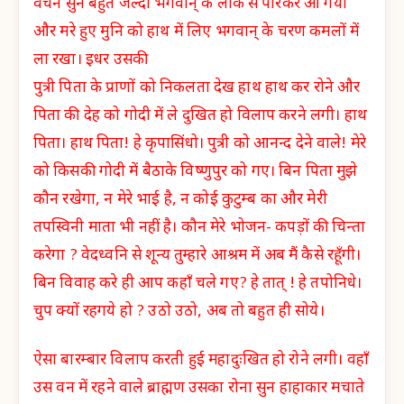
वचन सुन बहुत जल्दी भगवान् के लोक से परिकर आ गया
और मरे हुए मुनि को हाथ में लिए भगवान् के चरण कमलों में
ला रखा। इधर उसकी
पुत्री पिता के प्राणों को निकलता देख हाथ हाथ कर रोने और
पिता की देह को गोदी में ले दुखित हो विलाप करने लगी। हाथ
पिता। हाथ पिता! हे कृपासिंधो। पुत्री को आनन्द देने वाले! मेरे
को किसकी गोदी में बैठाके विष्णुपुर को गए। बिन पिता मुझे
कौन रखेगा, न मेरे भाई है, न कोई कुटुम्ब का और मेरी
तपस्विनी माता भी नहीं है। कौन मेरे भोजन- कपड़ों की चिन्ता
करेगा ? वेदध्वनि से शून्य तुम्हारे आश्रम में अब मैं कैसे रहूँगी।
बिन विवाह करे ही आप कहाँ चले गए? हे तात् ! हे तपोनिधे।
चुप क्यों रहगये हो ? उठो उठो, अब तो बहुत ही सोये।
ऐसा बारम्बार विलाप करती हुई महादुःखित हो रोने लगी। वहाँ
उस वन में रहने वाले ब्राह्मण उसका रोना सुन हाहाकार मचाते