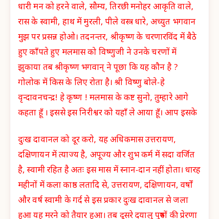
धारी मन को हरने वाले, सौम्य, तिरछी मनोहर आकृति वाले,
रास के स्वामी, हाथ में मुरली, पीले वस्त्र धारे, अच्युत भगवान
मुझ पर प्रसन्न होओ। तदनन्तर, श्रीकृष्ण के चरणारविंद में बैठे
हुए काँपते हुए मलमास को विष्णुजी ने उनके चरणों में
झुकाया तब श्रीकृष्ण भगवान् ने पूछा कि यह कौन है ?
गोलोक में किस के लिए रोता है। श्री विष्णु बोले-हे
वृन्दावनचन्द्र! हे कृष्ण ! मलमास के कष्ट सुनो, तुम्हारे आगे
कहता हूँ । इससे इस निरीश्वर को यहाँ ले आया हूँ। आप इसके
दुःख दावानल को दूर करो, यह अधिकमास उत्तरायण,
दक्षिणायन में त्याज्य है, अपूज्य और शुभ कर्म में सदा वर्जित
है, स्वामी रहित है अतः इस मास में स्नान-दान नहीं होता। धारह
महीनों में कला काष्ठ लतादि से, उत्तरायण, दक्षिणायन, वर्षों
और वर्ष स्वामी के गर्द से इस प्रकार दुःख दावानल से जला
हुआ यह मरने को तैयार हुआ। तब दूसरे दयालु पुरुषों की प्रेरणा