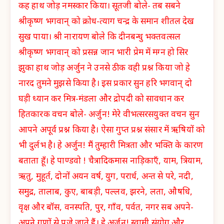
कह हाथ जोड़ नमस्कार किया। सूतजी बोले- तब सबने
श्रीकृष्ण भगवान् को क्रोध-त्याग चन्द्र के समान शीतल देख
सुख पाया। श्री नारायण बोले कि दीनबन्धु भक्तवत्सल
श्रीकृष्ण भगवान् को प्रसन्न जान भारी प्रेम में मग्न हो सिर
झुका हाथ जोड़ अर्जुन ने उनसे ठीक वही प्रश्न किया जो हे
नारद तुमने मुझसे किया है। इस प्रकार सुन हरि भगवान् दो
घड़ी ध्यान कर मित्र-मंडला और द्रोपदी को सावधान कर
हितकारक वचन बोले- अर्जुन! मेरे वीभत्सरसयुक्त वचन सुन
आपने अपूर्व प्रश्न किया है। ऐसा गुप्त प्रश्न संसार में ऋषियों को
भी दुर्लभ है। हे अर्जुन! मैं तुम्हारी मित्रता और भक्ति के कारण
बताता हूँ। हे पाण्डवो ! चैत्रादिकमास नाड़िकाएँ, याम, त्रियाम,
ऋतु, मुहूर्त, दोनों अयन वर्ष, युग, परार्ध, अन्त से परे, नदी,
समुद्र, तालाब, कुए, बाबड़ी, पल्लव, झरने, लता, औषधि,
वृक्ष और बॉस, वनस्पति, पुर, गाँव, पर्वत, नगर सब अपने-
अपने गुणों से पूजे जाते हैं। हे अर्जुन! स्वामी संयोग और