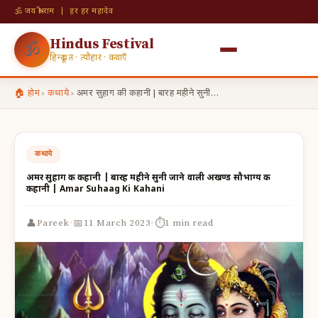
🕉 जय श्री राम | हर हर महादेव
Hindus Festival
🕉
हिन्दू व्रत · त्यौहार · कथाएँ
🏠 होम
›
कथाये
›
अमर सुहाग की कहानी | बारह महीने सुनी…
कथाये
अमर सुहाग की कहानी | बारह महीने सुनी जाने वाली अखण्ड सौभाग्य की
कहानी | Amar Suhaag Ki Kahani
·
·
👤
📅
⏱
Pareek
11 March 2023
1 min read