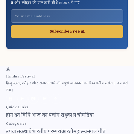
व्रत और त्यौहार की जानकारी सीधे inbox में पाएँ
Subscribe Free 🙏
🕉
Hindus Festival
हिन्दू व्रत, त्यौहार और सनातन धर्म की संपूर्ण जानकारी का विश्वसनीय स्रोत। जय श्री
राम।
📘
▶️
📷
🐦
✈️
Quick Links
होम
व्रत विधि
आज का पंचांग
राहूकाल
चौघड़िया
Categories
उपवास
कथाये
भारतीय परम्परा
आरती
महात्म्य
मंगल गीत