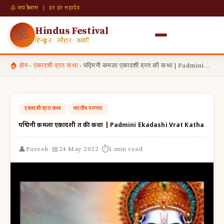
🕉 जय श्री राम | हर हर महादेव
Hindus Festival
🕉
हिन्दू व्रत · त्यौहार · कथाएँ
🏠 होम
›
एकादशी व्रत कथा
›
पद्मिनी कमला एकादशी व्रत की कथा | Padmini…
एकादशी व्रत कथा
भारतीय परम्परा
पद्मिनी कमला एकादशी व्रत की कथा | Padmini Ekadashi Vrat Katha
·
·
👤
📅
⏱
Pareek
24 May 2022
1 min read