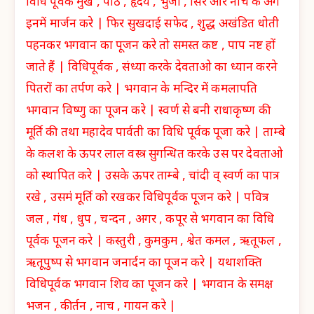
विधि पूर्वक मुख , पीठ , हृदय , भुजा , सिर और नीचे के अंग
इनमें मार्जन करे | फिर सुखदाई सफेद , शुद्ध अखंडित धोती
पहनकर भगवान का पूजन करे तो समस्त कष्ट , पाप नष्ट हों
जाते हैं | विधिपूर्वक , संध्या करके देवताओ का ध्यान करने
पितरों का तर्पण करे | भगवान के मन्दिर में कमलापति
भगवान विष्णु का पूजन करे | स्वर्ण से बनी राधाकृष्ण की
मूर्ति की तथा महादेव पार्वती का विधि पूर्वक पूजा करे | ताम्बे
के कलश के ऊपर लाल वस्त्र सुगन्धित करके उस पर देवताओ
को स्थापित करे | उसके ऊपर ताम्बे , चांदी व् स्वर्ण का पात्र
रखे , उसमं मूर्ति को रखकर विधिपूर्वक पूजन करे | पवित्र
जल , गंध , धुप , चन्दन , अगर , कपूर से भगवान का विधि
पूर्वक पूजन करे | कस्तुरी , कुमकुम , श्वेत कमल , ऋतूफल ,
ऋतूपुष्प से भगवान जनार्दन का पूजन करे | यथाशक्ति
विधिपूर्वक भगवान शिव का पूजन करे | भगवान के समक्ष
भजन , कीर्तन , नाच , गायन करे |