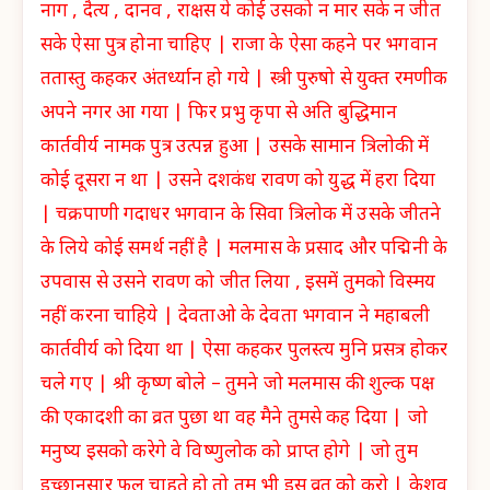
नाग , दैत्य , दानव , राक्षस ये कोई उसको न मार सके न जीत
सके ऐसा पुत्र होना चाहिए | राजा के ऐसा कहने पर भगवान
ततास्तु कहकर अंतर्ध्यान हो गये | स्त्री पुरुषो से युक्त रमणीक
अपने नगर आ गया | फिर प्रभु कृपा से अति बुद्धिमान
कार्तवीर्य नामक पुत्र उत्पन्न हुआ | उसके सामान त्रिलोकी में
कोई दूसरा न था | उसने दशकंध रावण को युद्ध में हरा दिया
| चक्रपाणी गदाधर भगवान के सिवा त्रिलोक में उसके जीतने
के लिये कोई समर्थ नहीं है | मलमास के प्रसाद और पद्मिनी के
उपवास से उसने रावण को जीत लिया , इसमें तुमको विस्मय
नहीं करना चाहिये | देवताओ के देवता भगवान ने महाबली
कार्तवीर्य को दिया था | ऐसा कहकर पुलस्त्य मुनि प्रसत्र होकर
चले गए | श्री कृष्ण बोले – तुमने जो मलमास की शुल्क पक्ष
की एकादशी का व्रत पुछा था वह मैने तुमसे कह दिया | जो
मनुष्य इसको करेगे वे विष्णुलोक को प्राप्त होगे | जो तुम
इच्छानुसार फल चाहते हो तो तुम भी इस व्रत को करो | केशव