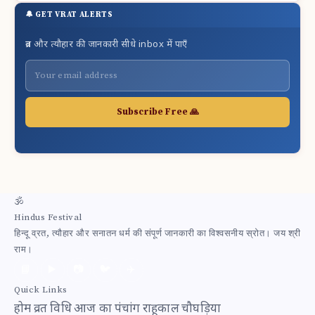
🔔 GET VRAT ALERTS
व्रत और त्यौहार की जानकारी सीधे inbox में पाएँ
Subscribe Free 🙏
🕉
Hindus Festival
हिन्दू व्रत, त्यौहार और सनातन धर्म की संपूर्ण जानकारी का विश्वसनीय स्रोत। जय श्री
राम।
📘
▶️
📷
🐦
✈️
Quick Links
होम
व्रत विधि
आज का पंचांग
राहूकाल
चौघड़िया