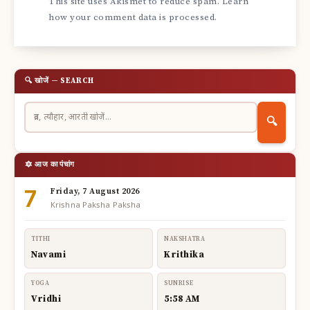
This site uses Akismet to reduce spam.
Learn
how your comment data is processed.
🔍 खोजें — SEARCH
🔍
🔯 आज का पंचांग
7
Friday, 7 August 2026
Krishna Paksha Paksha
TITHI
NAKSHATRA
Navami
Krithika
YOGA
SUNRISE
Vridhi
5:58 AM