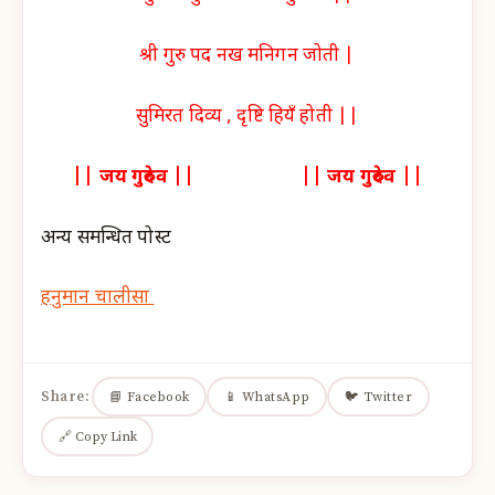
श्री गुरु पद नख मनिगन जोती |
सुमिरत दिव्य , दृष्टि हियँ होती ||
|| जय गुरुदेव || || जय गुरुदेव ||
अन्य समन्धित पोस्ट
हनुमान चालीसा
Share:
📘 Facebook
📱 WhatsApp
🐦 Twitter
🔗 Copy Link