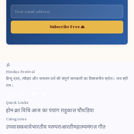
Subscribe Free 🙏
🕉
Hindus Festival
हिन्दू व्रत, त्यौहार और सनातन धर्म की संपूर्ण जानकारी का विश्वसनीय स्रोत। जय श्री
राम।
📘
▶️
📷
🐦
✈️
Quick Links
होम
व्रत विधि
आज का पंचांग
राहूकाल
चौघड़िया
Categories
उपवास
कथाये
भारतीय परम्परा
आरती
महात्म्य
मंगल गीत