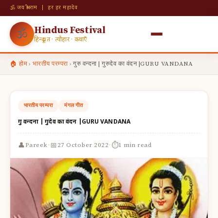
🕉 जय श्री राम | हर हर महादेव
Hindus Festival
🕉
हिन्दू व्रत · त्यौहार · कथाएँ
🏠 होम
›
भारतीय परम्परा
›
गुरु वन्दना | गुरुदेव का वंदन |GURU VANDANA
भारतीय परम्परा
मंगल गीत
गुरु वन्दना | गुरुदेव का वंदन |GURU VANDANA
·
·
👤
📅
⏱
Pareek
27 October 2022
1 min read