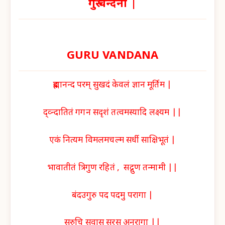
गुरु वन्दना |
GURU VANDANA
ब्रह्मानन्द परम् सुखदं केवलं ज्ञान मूर्तिम |
द्व्न्दातितं गगन सदृशं तत्वमस्यादि लक्ष्यम ||
एकं नित्यम विमलमचल्म सर्धी साक्षिभूतं |
भावातीतं त्रिगुण रहितं , सद्गुण तन्मामी ||
बंदउगुरु पद पदमु परागा |
सुरुचि सुवास सरस अनुरागा ||