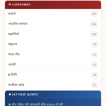
📂 CATEGORIES
कथाये
383
भारतीय परम्परा
266
कहानियाँ
100
महात्म्य
94
मंगल गीत
61
आरती
52
व्रत विधि
48
चालीसा संग्रह
27
🔔 GET VRAT ALERTS
व्रत और त्यौहार की जानकारी सीधे inbox में पाएँ