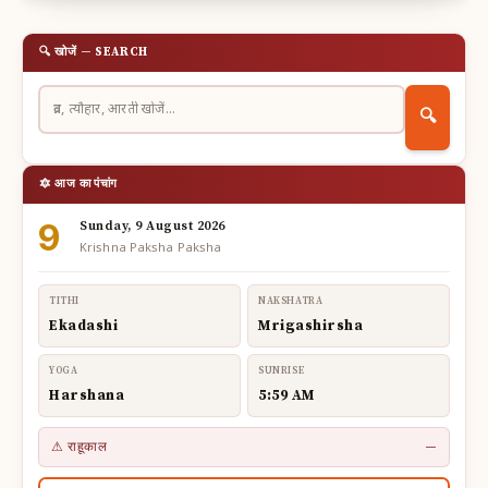
🔍 खोजें — SEARCH
🔍
🔯 आज का पंचांग
9
Sunday, 9 August 2026
Krishna Paksha Paksha
TITHI
NAKSHATRA
Ekadashi
Mrigashirsha
YOGA
SUNRISE
Harshana
5:59 AM
⚠ राहूकाल
—