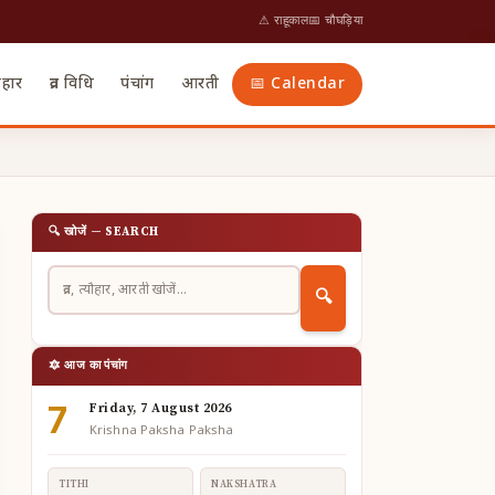
⚠ राहूकाल
📅 चौघड़िया
ौहार
व्रत विधि
पंचांग
आरती
📅 Calendar
🔍 खोजें — SEARCH
🔍
🔯 आज का पंचांग
7
Friday, 7 August 2026
Krishna Paksha Paksha
TITHI
NAKSHATRA