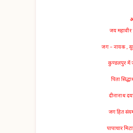
आ
जय महावीर प्
जग – नायक , सुख
कुण्डलपुर में 
पिता सिद्धा
दीनानाथ दया 
जग हित संयम
पापाचार मिटा