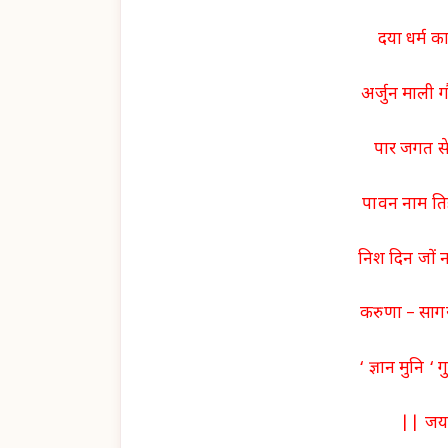
दया धर्म क
अर्जुन माली ग
पार जगत से
पावन नाम तिह
निश दिन जों नर
करुणा – सागर त
‘ ज्ञान मुनि 
|| जय 