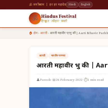
🕉 जय श्री राम | हर हर महादेव
Hindi
English
Hindus Festival
🕉
हिन्दू व्रत · त्यौहार · कथाएँ
🏠 होम
›
आरती
›
आरती महावीर प्रभु की | Aarti Mhavir Par
आरती
भारतीय परम्परा
आरती महावीर प्रभु की | A
·
·
👤
📅
⏱
Pareek
26 February 2022
1 min read