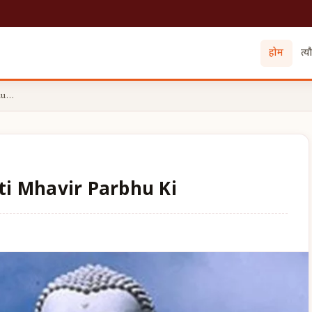
होम
त्य
bhu…
arti Mhavir Parbhu Ki