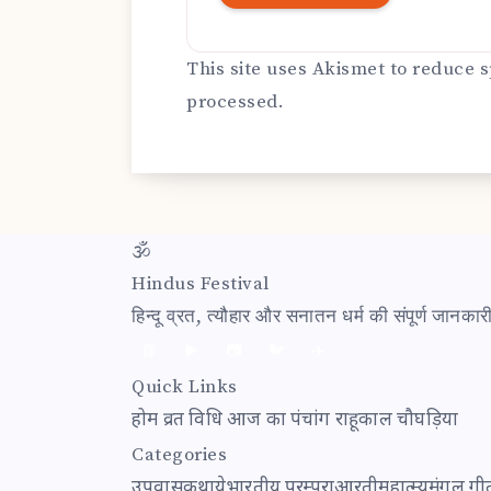
This site uses Akismet to reduce
processed.
🕉
Hindus Festival
हिन्दू व्रत, त्यौहार और सनातन धर्म की संपूर्ण जानक
📘
▶️
📷
🐦
✈️
Quick Links
होम
व्रत विधि
आज का पंचांग
राहूकाल
चौघड़िया
Categories
उपवास
कथाये
भारतीय परम्परा
आरती
महात्म्य
मंगल गी