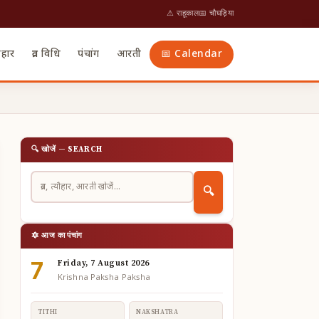
⚠ राहूकाल
📅 चौघड़िया
ौहार
व्रत विधि
पंचांग
आरती
📅 Calendar
🔍 खोजें — SEARCH
🔍
🔯 आज का पंचांग
7
Friday, 7 August 2026
Krishna Paksha Paksha
TITHI
NAKSHATRA