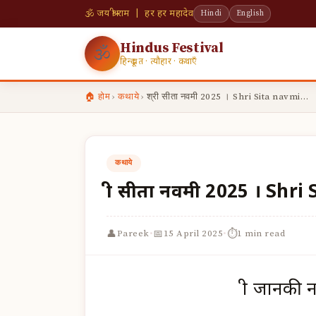
🕉 जय श्री राम | हर हर महादेव
Hindi
English
Hindus Festival
🕉
हिन्दू व्रत · त्यौहार · कथाएँ
🏠 होम
›
कथाये
›
श्री सीता नवमी 2025 । Shri Sita navmi…
कथाये
श्री सीता नवमी 2025 । Shr
·
·
👤
📅
⏱
Pareek
15 April 2025
1 min read
श्री जानक