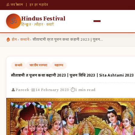
🕉 जय श्री राम | हर हर महादेव
Hindus Festival
🕉
हिन्दू व्रत · त्यौहार · कथाएँ
🏠 होम
›
कथाये
›
सीताष्टमी व्रत पूजन कथा कहानी 2023 | पूजन…
कथाये
भारतीय परम्परा
महात्म्य
सीताष्टमी व्रत पूजन कथा कहानी 2023 | पूजन विधि 2023 | Sita Ashtami 2023
·
·
👤
📅
⏱
Pareek
14 February 2023
1 min read