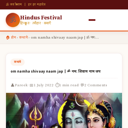
🕉 जय श्री राम | हर हर महादेव
Hindus Festival
🕉
हिन्दू व्रत · त्यौहार · कथाएँ
🏠 होम
›
कथाये
›
om namha shivaay naam jap | ॐ नम:…
कथाये
om namha shivaay naam jap | ॐ नम: शिवाय नाम जप
·
·
·
👤
📅
⏱
💬
Pareek
1 July 2022
1 min read
2 Comments