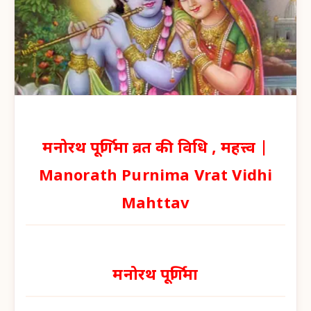
मनोरथ पूर्णिमा व्रत की विधि , महत्त्व |
Manorath Purnima Vrat Vidhi
Mahttav
मनोरथ पूर्णिमा