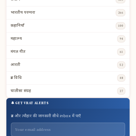
भारतीय परम्परा
266
कहानियाँ
100
महात्म्य
94
मंगल गीत
61
आरती
52
व्रत विधि
48
चालीसा संग्रह
27
🔔 GET VRAT ALERTS
व्रत और त्यौहार की जानकारी सीधे inbox में पाएँ