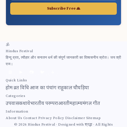
Subscribe Free 🙏
🕉
Hindus Festival
हिन्दू व्रत, त्यौहार और सनातन धर्म की संपूर्ण जानकारी का विश्वसनीय स्रोत। जय श्री
राम।
📘
▶️
📷
🐦
✈️
Quick Links
होम
व्रत विधि
आज का पंचांग
राहूकाल
चौघड़िया
Categories
उपवास
कथाये
भारतीय परम्परा
आरती
महात्म्य
मंगल गीत
Information
About Us
Contact
Privacy Policy
Disclaimer
Sitemap
© 2026 Hindus Festival · Designed with श्रद्धा · All Rights