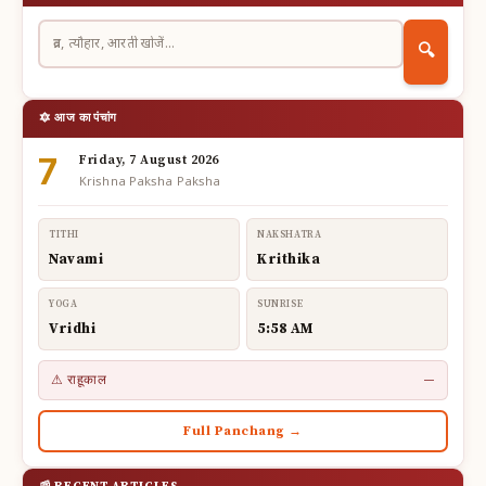
🔍
🔯 आज का पंचांग
7
Friday, 7 August 2026
Krishna Paksha Paksha
TITHI
NAKSHATRA
Navami
Krithika
YOGA
SUNRISE
Vridhi
5:58 AM
⚠ राहूकाल
—
Full Panchang →