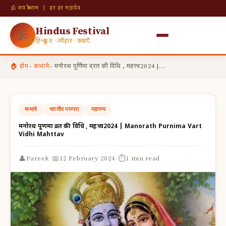
🕉 जय श्री राम | हर हर महादेव
Hindus Festival
🕉
हिन्दू व्रत · त्यौहार · कथाएँ
🏠 होम
›
कथाये
›
मनोरथ पूर्णिमा व्रत की विधि , महत्त्व2024 |…
कथाये
भारतीय परम्परा
महात्म्य
मनोरथ पूर्णिमा व्रत की विधि , महत्त्व2024 | Manorath Purnima Vart
Vidhi Mahttav
·
·
👤
📅
⏱
Pareek
12 February 2024
1 min read