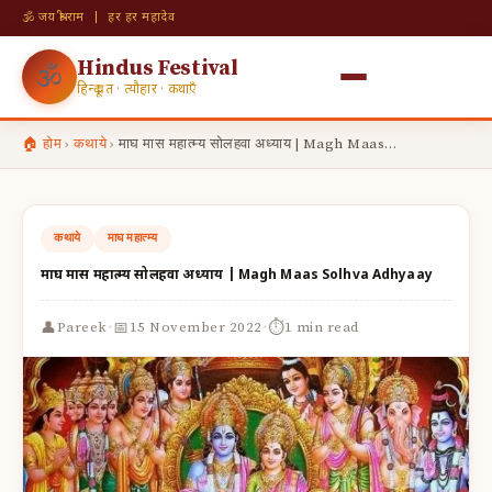
🕉 जय श्री राम | हर हर महादेव
Hindus Festival
🕉
हिन्दू व्रत · त्यौहार · कथाएँ
🏠 होम
›
कथाये
›
माघ मास महात्म्य सोलहवा अध्याय | Magh Maas…
कथाये
माघ महात्म्य
माघ मास महात्म्य सोलहवा अध्याय | Magh Maas Solhva Adhyaay
·
·
👤
📅
⏱
Pareek
15 November 2022
1 min read