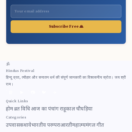
Subscribe Free 🙏
🕉
Hindus Festival
हिन्दू व्रत, त्यौहार और सनातन धर्म की संपूर्ण जानकारी का विश्वसनीय स्रोत। जय श्री
राम।
📘
▶️
📷
🐦
✈️
Quick Links
होम
व्रत विधि
आज का पंचांग
राहूकाल
चौघड़िया
Categories
उपवास
कथाये
भारतीय परम्परा
आरती
महात्म्य
मंगल गीत