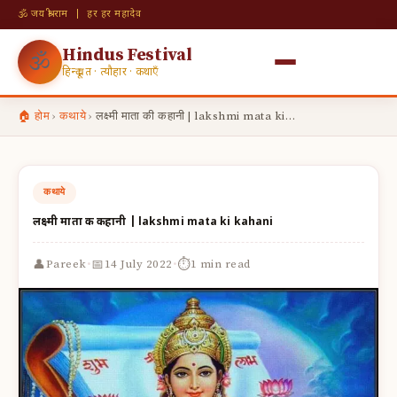
🕉 जय श्री राम | हर हर महादेव
Hindus Festival
🕉
हिन्दू व्रत · त्यौहार · कथाएँ
🏠 होम
›
कथाये
›
लक्ष्मी माता की कहानी | lakshmi mata ki…
कथाये
लक्ष्मी माता की कहानी | lakshmi mata ki kahani
·
·
👤
📅
⏱
Pareek
14 July 2022
1 min read