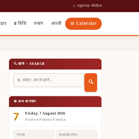
⚠ राहूकाल
📅 चौघड़िया
ौहार
व्रत विधि
पंचांग
आरती
📅 Calendar
🔍 खोजें — SEARCH
🔍
🔯 आज का पंचांग
7
Friday, 7 August 2026
Krishna Paksha Paksha
TITHI
NAKSHATRA