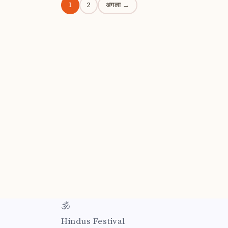
Posts
1
2
अगला →
pagination
🕉
Hindus Festival