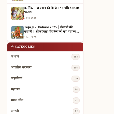
कार्तिक मास स्नान की विधि । Kartik Sanan
Vidhi
1 Sep 2025
Teja Ji ki kahani 2025 | तेजाजी की
कहानी | लोकदेवता वीर तेजा जी का महात्म्य |
TEJAJI KI KAHANI
1 Sep 2025
📂 CATEGORIES
कथाये
383
भारतीय परम्परा
266
कहानियाँ
100
महात्म्य
94
मंगल गीत
61
आरती
52