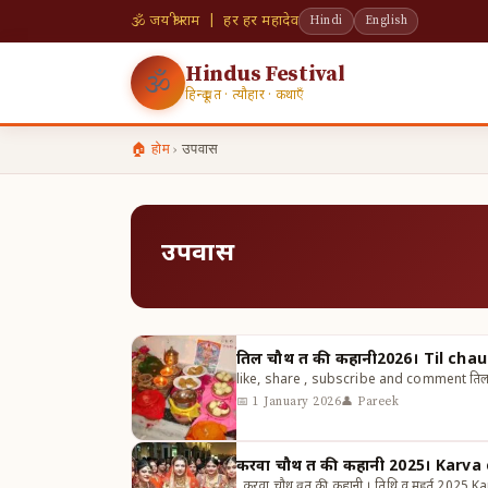
🕉 जय श्री राम | हर हर महादेव
Hindi
English
Hindus Festival
🕉
हिन्दू व्रत · त्यौहार · कथाएँ
🏠 होम
›
उपवास
उपवास
तिल चौथ व्रत की कहानी2026। Til ch
like, share , subscribe and comment तिल च
📅 1 January 2026
👤 Pareek
करवा चौथ व्रत की कहानी 2025। Karv
करवा चौथ व्रत की कहानी । तिथि व मुहूर्त 