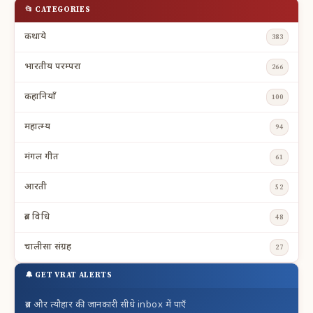
📂 CATEGORIES
कथाये
383
भारतीय परम्परा
266
कहानियाँ
100
महात्म्य
94
मंगल गीत
61
आरती
52
व्रत विधि
48
चालीसा संग्रह
27
🔔 GET VRAT ALERTS
व्रत और त्यौहार की जानकारी सीधे inbox में पाएँ