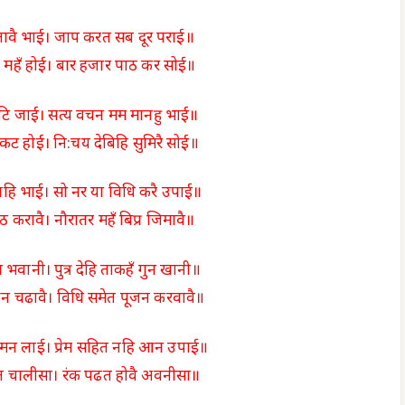
तावै भाई। जाप करत सब दूर पराई॥
ी महँ होई। बार हजार पाठ कर सोई॥
छुटि जाई। सत्य वचन मम मानहु भाई॥
कट होई। नि:चय देबिहि सुमिरै सोई॥
य नहि भाई। सो नर या विधि करै उपाई॥
ठ करावै। नौरातर महँ बिप्र जिमावै॥
्न भवानी। पुत्र देहि ताकहँ गुन खानी॥
न चढावै। विधि समेत पूजन करवावै॥
ै मन लाई। प्रेम सहित नहि आन उपाई॥
ाचल चालीसा। रंक पढत होवै अवनीसा॥