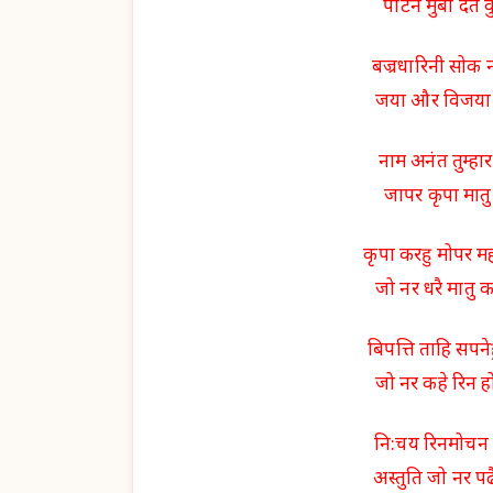
पाटन मुंबा दंत
बज्रधारिनी सोक न
जया और विजया ब
नाम अनंत तुम्हा
जापर कृपा मात
कृपा करहु मोपर म
जो नर धरै मातु 
बिपत्ति ताहि सपन
जो नर कहे रिन 
नि:चय रिनमोचन 
अस्तुति जो नर पढ