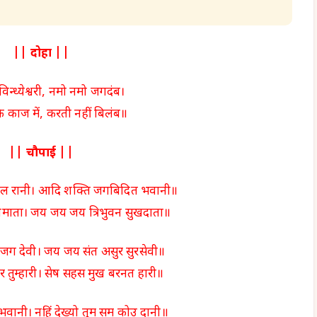
|| दोहा ||
िन्ध्येश्वरी, नमो नमो जगदंब।
के काज में, करती नहीं बिलंब॥
|| चौपाई ||
चल रानी। आदि शक्ति जगबिदित भवानी॥
गमाता। जय जय जय त्रिभुवन सुखदाता॥
 जग देवी। जय जय संत असुर सुरसेवी॥
 तुम्हारी। सेष सहस मुख बरनत हारी॥
भवानी। नहिं देख्यो तुम सम कोउ दानी॥