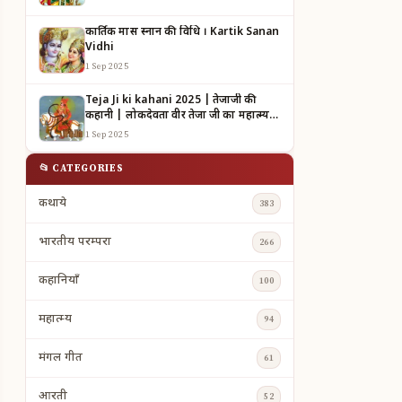
कार्तिक मास स्नान की विधि । Kartik Sanan
Vidhi
1 Sep 2025
Teja Ji ki kahani 2025 | तेजाजी की
कहानी | लोकदेवता वीर तेजा जी का महात्म्य |
TEJAJI KI KAHANI
1 Sep 2025
📂 CATEGORIES
कथाये
383
भारतीय परम्परा
266
कहानियाँ
100
महात्म्य
94
मंगल गीत
61
आरती
52