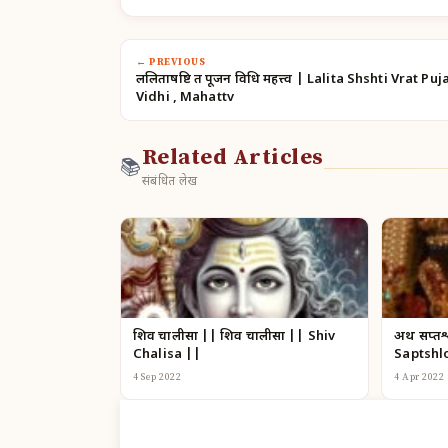
← PREVIOUS
ललिताषष्टि व्रत पूजन विधि महत्त्व | Lalita Shshti Vrat Puj
Vidhi , Mahattv
Related Articles
📚
संबंधित लेख
शिव चालीसा || शिव चालीसा || Shiv
अथ सप्तश्
Chalisa ||
Saptshl
4 Sep 2022
4 Apr 2022