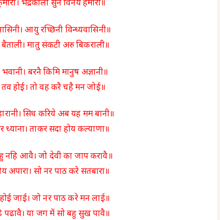
 कुमारी। भद्रकाली सुन विनय हमारी॥
ासिनी। आयु रच्छिनी विन्ध्यवासिनी॥
ैताली। मातु संकटी अरु बिकराली॥
र भवानी। बरनै किमि मानुष अज्ञानी॥
ु तव होई। तो वह करै चहै मन जोई॥
हारानी। सिध करिये अब यह मम बानी॥
कर ध्याना। ताकर सदा होय कल्याणा॥
ेहु नहि आवै। जो देवी का जाप करावै॥
होय अपारा। सो नर पाठ करे सतबारा॥
होई जाई। जो नर पाठ करे मन लाई॥
ै पढावै। या जग में सो बहु सुख पावै॥