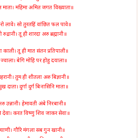
त माता। महिमा अमित जगत विख्याता॥
ारो लावे। सो तुरतहिं वांछित फल पावे॥
ही रुद्रानी। तू ही शारदा अरु ब्रह्मानी॥
मा काली। तू ही मात संतन प्रतिपाली॥
 ज्वाला। बेगि मोहि पर होहु दयाला॥
महरानी। तुम ही शीतला अरु बिज्ञानी॥
 सुख दाता। दुर्गा दुर्ग बिनासिनि माता॥
अरु उन्नानी। हेमावती अंबे निरबानी॥
ि देवा। करत विष्णु शिव जाकर सेवा॥
कल्याणी। गौरि मंगला सब गुन खानी॥