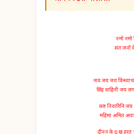
नमो नमो व
संत जनों 
जय जय जय विन्ध्या
सिंह वाहिनी जय ज
कष्ट निवारिनि जय
महिमा अमित अपार
दीनन के दु:ख हरत 