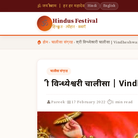
🕉 जय श्री राम | हर हर महादेव
Hindi
English
Hindus Festival
🕉
हिन्दू व्रत · त्यौहार · कथाएँ
🏠 होम
›
चालीसा संग्रह
›
श्री विन्ध्येश्वरी चालीसा | Vindhesh
चालीसा संग्रह
श्री विन्ध्येश्वरी चालीसा 
·
·
👤
📅
⏱
Pareek
17 February 2022
1 min read