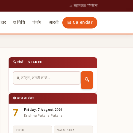
⚠ राहूकाल
📅 चौघड़िया
ौहार
व्रत विधि
पंचांग
आरती
📅 Calendar
🔍 खोजें — SEARCH
🔍
🔯 आज का पंचांग
7
Friday, 7 August 2026
Krishna Paksha Paksha
TITHI
NAKSHATRA