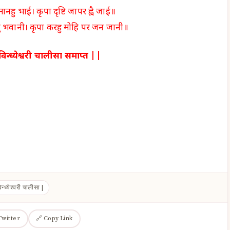
हु भाई। कृपा दृष्टि जापर ह्वै जाई॥
भवानी। कृपा करहु मोहि पर जन जानी॥
विन्ध्येश्वरी चालीसा समाप्त ||
िन्ध्येश्वरी चालीसा |
Twitter
🔗 Copy Link