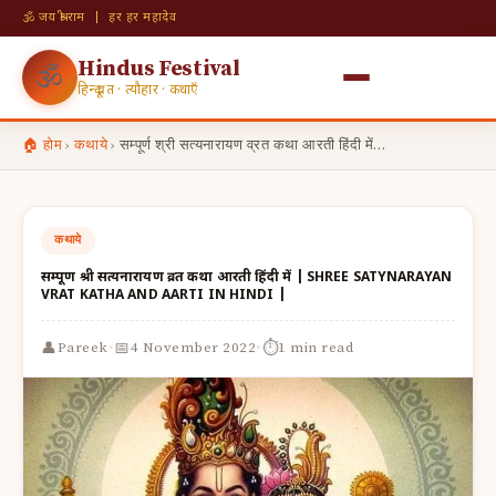
🕉 जय श्री राम | हर हर महादेव
Hindus Festival
🕉
हिन्दू व्रत · त्यौहार · कथाएँ
🏠 होम
›
कथाये
›
सम्पूर्ण श्री सत्यनारायण व्रत कथा आरती हिंदी में…
कथाये
सम्पूर्ण श्री सत्यनारायण व्रत कथा आरती हिंदी में | SHREE SATYNARAYAN
VRAT KATHA AND AARTI IN HINDI |
·
·
👤
📅
⏱
Pareek
4 November 2022
1 min read