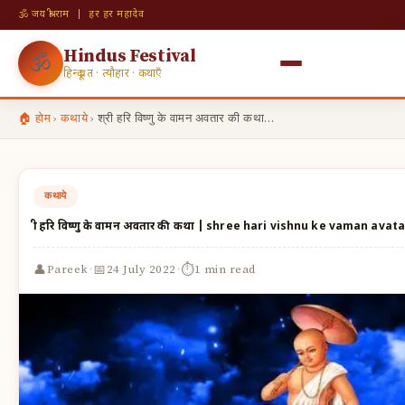
🕉 जय श्री राम | हर हर महादेव
Hindus Festival
🕉
हिन्दू व्रत · त्यौहार · कथाएँ
🏠 होम
›
कथाये
›
श्री हरि विष्णु के वामन अवतार की कथा…
कथाये
श्री हरि विष्णु के वामन अवतार की कथा | shree hari vishnu ke vaman avat
·
·
👤
📅
⏱
Pareek
24 July 2022
1 min read