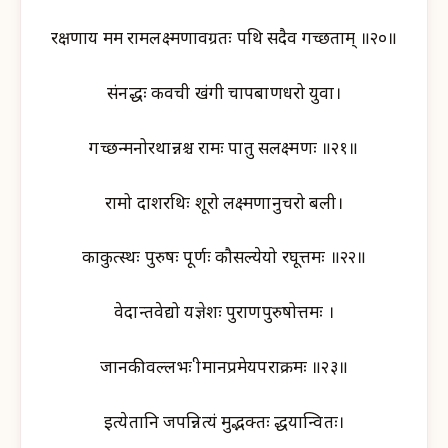
रक्षणाय मम रामलक्ष्मणावग्रतः पथि सदैव गच्छताम् ॥२०॥
संनद्धः कवची खंगी चापबाणधरो युवा।
गच्छन्मनोरथान्नश्च रामः पातु सलक्ष्मणः ॥२१॥
रामो दाशरथिः शूरो लक्ष्मणानुचरो बली।
काकुत्स्थः पुरुषः पूर्णः कौसल्येयो रघूत्तमः ॥२२॥
वेदान्तवेद्यो यज्ञेशः पुराणपुरुषोत्तमः ।
जानकीवल्लभः श्रीमानप्रमेयपराक्रमः ॥२३॥
इत्येतानि जपन्नित्यं मुद्भक्तः श्रद्धयान्वितः।