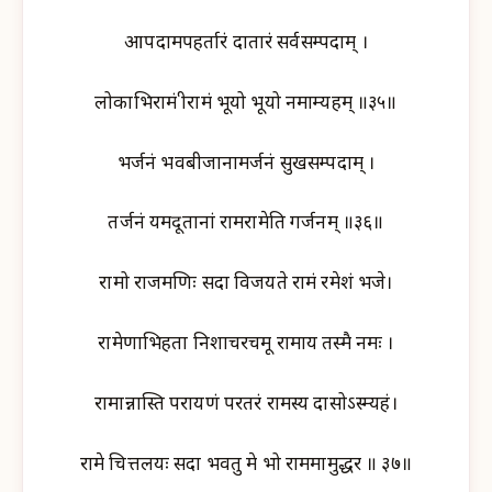
आपदामपहर्तारं दातारं सर्वसम्पदाम् ।
लोकाभिरामं श्रीरामं भूयो भूयो नमाम्यहम् ॥३५॥
भर्जनं भवबीजानामर्जनं सुखसम्पदाम् ।
तर्जनं यमदूतानां रामरामेति गर्जनम् ॥३६॥
रामो राजमणिः सदा विजयते रामं रमेशं भजे।
रामेणाभिहता निशाचरचमू रामाय तस्मै नमः ।
रामान्नास्ति परायणं परतरं रामस्य दासोऽस्म्यहं।
रामे चित्तलयः सदा भवतु मे भो राममामुद्धर ॥ ३७॥