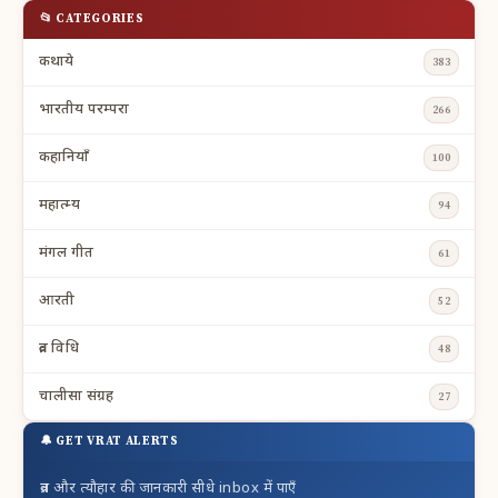
📂 CATEGORIES
कथाये
383
भारतीय परम्परा
266
कहानियाँ
100
महात्म्य
94
मंगल गीत
61
आरती
52
व्रत विधि
48
चालीसा संग्रह
27
🔔 GET VRAT ALERTS
व्रत और त्यौहार की जानकारी सीधे inbox में पाएँ