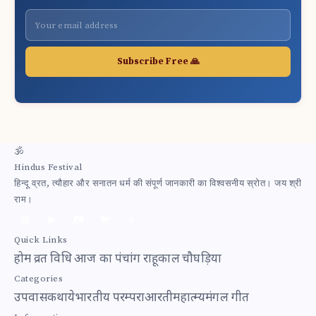
Subscribe Free 🙏
🕉
Hindus Festival
हिन्दू व्रत, त्यौहार और सनातन धर्म की संपूर्ण जानकारी का विश्वसनीय स्रोत। जय श्री
राम।
📘
▶️
📷
🐦
✈️
Quick Links
होम
व्रत विधि
आज का पंचांग
राहूकाल
चौघड़िया
Categories
उपवास
कथाये
भारतीय परम्परा
आरती
महात्म्य
मंगल गीत