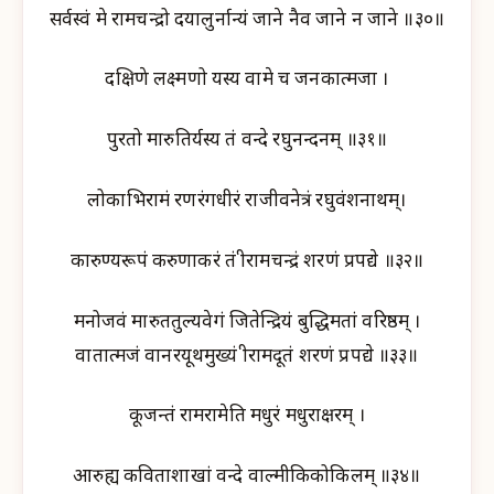
सर्वस्वं मे रामचन्द्रो दयालुर्नान्यं जाने नैव जाने न जाने ॥३०॥
दक्षिणे लक्ष्मणो यस्य वामे च जनकात्मजा ।
पुरतो मारुतिर्यस्य तं वन्दे रघुनन्दनम् ॥३१॥
लोकाभिरामं रणरंगधीरं राजीवनेत्रं रघुवंशनाथम्।
कारुण्यरूपं करुणाकरं तं श्रीरामचन्द्रं शरणं प्रपद्ये ॥३२॥
मनोजवं मारुततुल्यवेगं जितेन्द्रियं बुद्धिमतां वरिष्ठम् ।
वातात्मजं वानरयूथमुख्यं श्रीरामदूतं शरणं प्रपद्ये ॥३३॥
कूजन्तं रामरामेति मधुरं मधुराक्षरम् ।
आरुह्य कविताशाखां वन्दे वाल्मीकिकोकिलम् ॥३४॥