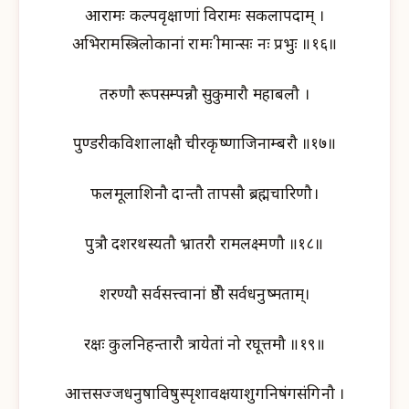
आरामः कल्पवृक्षाणां विरामः सकलापदाम् ।
अभिरामस्त्रिलोकानां रामः श्रीमान्सः नः प्रभुः ॥१६॥
तरुणौ रूपसम्पन्नौ सुकुमारौ महाबलौ ।
पुण्डरीकविशालाक्षौ चीरकृष्णाजिनाम्बरौ ॥१७॥
फलमूलाशिनौ दान्तौ तापसौ ब्रह्मचारिणौ।
पुत्रौ दशरथस्यतौ भ्रातरौ रामलक्ष्मणौ ॥१८॥
शरण्यौ सर्वसत्त्वानां श्रेष्ठौ सर्वधनुष्मताम्।
रक्षः कुलनिहन्तारौ त्रायेतां नो रघूत्तमौ ॥१९॥
आत्तसज्जधनुषाविषुस्पृशावक्षयाशुगनिषंगसंगिनौ ।