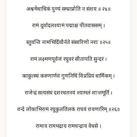
अश्वमेधाधिकं पुण्यं सम्प्राप्नोति न संशय ॥ २४॥
रामं दूर्वादलश्यामं पद्माक्षं पीतवाससम् ।
स्तुवन्ति नामभिर्दिव्यैर्नते संसारिणो नराः ॥२५॥
रामं लक्ष्मणपूर्वजं रघुवरं सीतापति सुन्दरं ।
काकुत्स्थं करुणार्णवं गुणनिधिं विप्रप्रियं धार्मिकम् ।
राजेन्द्रं सत्यसंधं दशरथतनयं श्यामलं शान्तमूर्ति ।
वन्दे लोकाभिरामं रघुकुलतिलकं राघवं रावणारिम् ॥२६॥
रामाय रामभद्राय रामचन्द्राय वेधसे ।