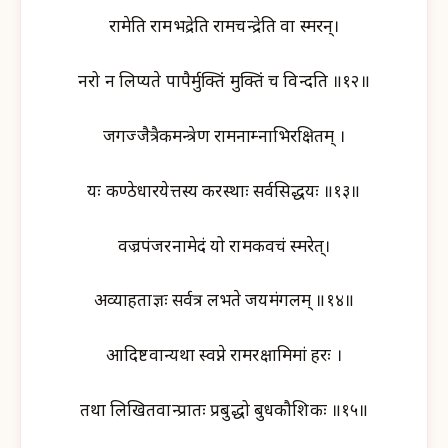
रामेति रामभद्रेति रामचन्द्रेति वा स्मरन्।
नरो न लिप्यते पापैर्मुक्तिं मुक्तिं च विन्दति ॥१२॥
जगज्जैत्रैकमन्त्रेण रामनाम्नाभिरक्षितम् ।
यः कण्ठेधारयेत्तस्य करस्थाः सर्वसिद्धयः ॥१३॥
वज्रपंजरनामेदं यो रामकवचं स्मरेत्।
अव्याहताज्ञः सर्वत्र लभते जयमंगलम् ॥१४॥
आदिष्टवान्यथा स्वप्ने रामरक्षामिमां हरः ।
तथा लिखितवान्प्रातः प्रबुद्धो बुधकौशिकः ॥१५॥