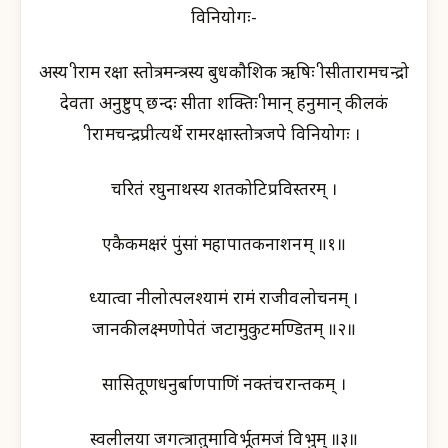
विनियोगः-
अस्य श्रीराम रक्षा स्तोत्रमन्त्रस्य बुधकौशिक ऋषिः श्रीसीतारामचन्द्रो
देवता अनुष्टुप् छन्दः सीता शक्तिः श्रीमान् हनुमान् कीलकं
श्रीरामचन्द्रप्रीत्यर्थे रामरक्षास्तोत्रजपे विनियोगः ।
चरितं रघुनाथस्य शतकोटिप्रविस्तरम् ।
एकैकमक्षरं पुंसां महापातकनाशनम् ॥१॥
ध्यात्वा नीलोत्पलश्यामं रामं राजीवलोचनम् ।
जानकीलक्ष्मणोपेतं जटामुकुटमण्डितम् ॥२॥
सासितूणधनुर्बाणपाणिं नक्तंचरान्तकम् ।
स्वलीलया जगत्त्रातुमाविर्भूतमजं विभुम् ॥३॥