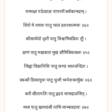
रामरक्षां पठेत्प्राज्ञः पापघ्नीं सर्वकामदाम् ।
शिरो मे राघवः पातु भालं दशरथात्मजः ॥४॥
कौसल्येयो दृशौ पातु विश्वामित्रप्रियः श्रुती ।
घ्राणं पातु मखत्राता मुखं सौमित्रिवत्सलः ॥५॥
जिह्वां विद्यानिधिः पातु कण्ठं भरतवन्दितः ।
स्कन्धौ दिव्यायुधः पातु भुजौ भग्नेशकार्मुकः ॥६॥
करौ सीतापतिः पातु हृदयं जामदग्र्यजित् ।
मध्यं पातु खरध्वंसी नाभिं जाम्बवदाश्रयः ॥७॥