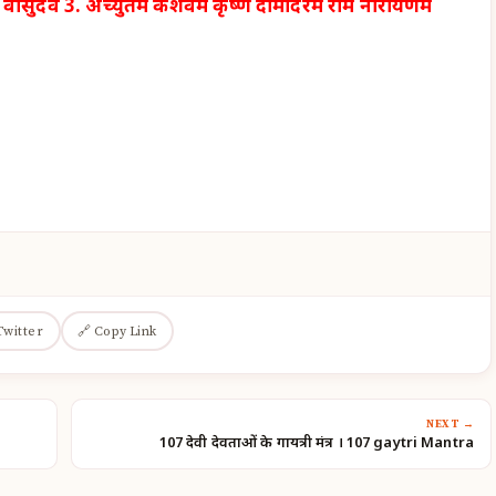
ण वासुदेव 3.
अच्युतम केशवम कृष्ण दामोदरम राम नारायणम
Twitter
🔗 Copy Link
NEXT →
107 देवी देवताओं के गायत्री मंत्र । 107 gaytri Mantra