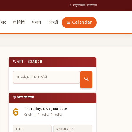
⚠ राहूकाल
📅 चौघड़िया
ौहार
व्रत विधि
पंचांग
आरती
📅 Calendar
🔍 खोजें — SEARCH
🔍
🔯 आज का पंचांग
6
Thursday, 6 August 2026
Krishna Paksha Paksha
TITHI
NAKSHATRA