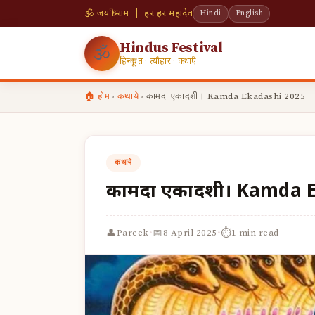
🕉 जय श्री राम | हर हर महादेव
Hindi
English
Hindus Festival
🕉
हिन्दू व्रत · त्यौहार · कथाएँ
🏠 होम
›
कथाये
›
कामदा एकादशी। Kamda Ekadashi 2025
कथाये
कामदा एकादशी। Kamda 
·
·
👤
📅
⏱
Pareek
8 April 2025
1 min read