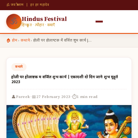
🕉 जय श्री राम | हर हर महादेव
Hindus Festival
🕉
हिन्दू व्रत · त्यौहार · कथाएँ
🏠 होम
›
कथाये
›
होली पर होलाष्टक में वर्जित शुभ कार्य |…
कथाये
होली पर होलाष्टक में वर्जित शुभ कार्य | एकादशी दो दिन जाने शुभ मुहूर्त
2023
·
·
👤
📅
⏱
Pareek
27 February 2023
1 min read