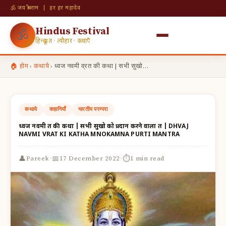
🕉 जय श्री राम | हर हर महादेव
Hindus Festival
🕉
हिन्दू व्रत · त्यौहार · कथाएँ
🏠 होम
›
कथाये
›
ध्वज नवमी व्रत की कथा | सभी सुखो…
कथाये
कहानियाँ
भारतीय परम्परा
ध्वज नवमी व्रत की कथा | सभी सुखो को प्रदान करने वाला व्रत | DHVAJ
NAVMI VRAT KI KATHA MNOKAMNA PURTI MANTRA
·
·
👤
📅
⏱
Pareek
17 December 2022
1 min read