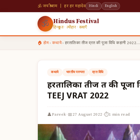
🕉 जय श्री राम | हर हर महादेव
Hindi
English
Hindus Festival
🕉
हिन्दू व्रत · त्यौहार · कथाएँ
🏠 होम
›
कथाये
›
हरतालिका तीज व्रत की पूजा विधि कहानी 2022…
कथाये
भारतीय परम्परा
व्रत विधि
हरतालिका तीज व्रत की पू
TEEJ VRAT 2022
·
·
👤
📅
⏱
Pareek
27 August 2022
1 min read