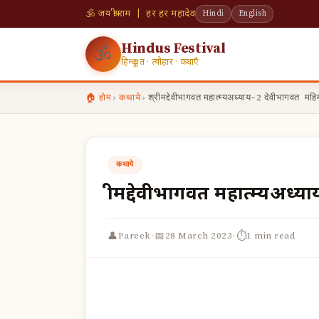
🕉 जय श्री राम | हर हर महादेव
Hindi
English
Hindus Festival
🕉
हिन्दू व्रत · त्यौहार · कथाएँ
🏠 होम
›
कथाये
›
श्रीमद्देवीभागवत महात्म्यअध्याय–2 देवीभागवत महि
कथाये
श्रीमद्देवीभागवत महात्म्यअ
·
·
👤
📅
⏱
Pareek
28 March 2023
1 min read