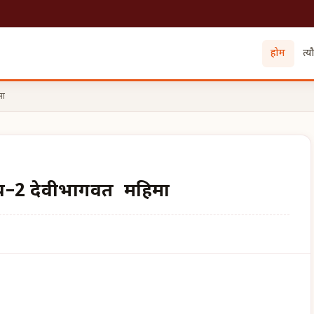
होम
त्य
मा
ध्याय–2 देवीभागवत महिमा