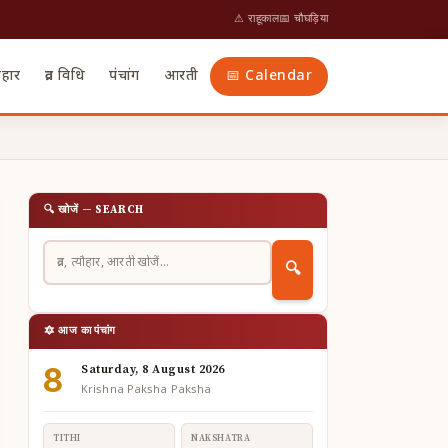
⚠ राहूकाल
📅 चौघड़िया
ौहार
व्रत विधि
पंचांग
आरती
📅 Calendar
🔍 खोजें — SEARCH
🔍
🔯 आज का पंचांग
8
Saturday, 8 August 2026
Krishna Paksha Paksha
TITHI
NAKSHATRA