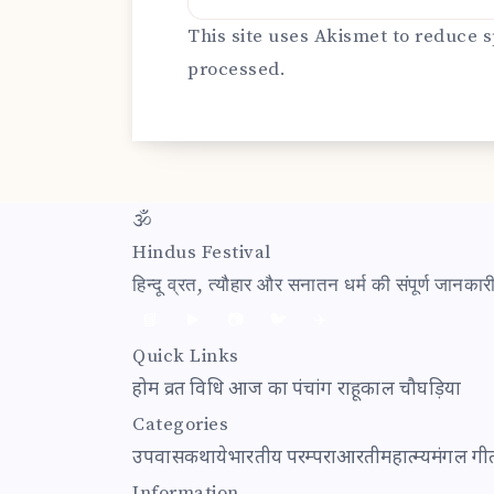
This site uses Akismet to reduce
processed.
🕉
Hindus Festival
हिन्दू व्रत, त्यौहार और सनातन धर्म की संपूर्ण जानक
📘
▶️
📷
🐦
✈️
Quick Links
होम
व्रत विधि
आज का पंचांग
राहूकाल
चौघड़िया
Categories
उपवास
कथाये
भारतीय परम्परा
आरती
महात्म्य
मंगल गी
Information