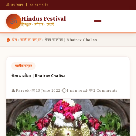
🕉 जय श्री राम | हर हर महादेव
Hindus Festival
🕉
हिन्दू व्रत · त्यौहार · कथाएँ
🏠 होम
›
चालीसा संग्रह
›
भैरव चालीसा | Bhairav Chalisa
चालीसा संग्रह
भैरव चालीसा | Bhairav Chalisa
·
·
·
👤
📅
⏱
💬
Pareek
15 June 2022
1 min read
2 Comments