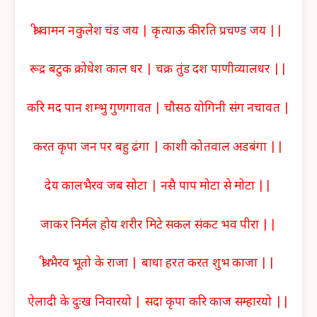
श्री वामन नकुलेश चंड जय | कृत्याऊ कीरति प्रचण्ड जय ||
रूद्र बटुक क्रोधेश काल धर | चक्र तुंड दश पाणीव्यालधर ||
करि मद पान शम्भु गुणगावत | चौसठ योगिनी संग नचावत |
करत कृपा जन पर बहु ढंगा | काशी कोतवाल अडबंगा ||
देय कालभैरव जब सोटा | नसै पाप मोटा से मोटा ||
जाकर निर्मल होय शरीर मिटे सकल संकट भव पीरा ||
श्री भैरव भूतो के राजा | बाधा हरत करत शुभ काजा ||
ऐलादी के दुःख निवारयो | सदा कृपा करि काज सम्हारयो ||