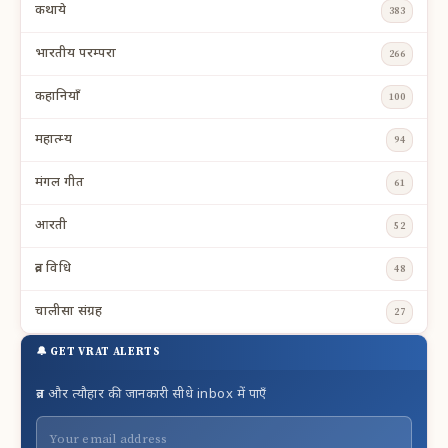
कथाये
383
भारतीय परम्परा
266
कहानियाँ
100
महात्म्य
94
मंगल गीत
61
आरती
52
व्रत विधि
48
चालीसा संग्रह
27
🔔 GET VRAT ALERTS
व्रत और त्यौहार की जानकारी सीधे inbox में पाएँ