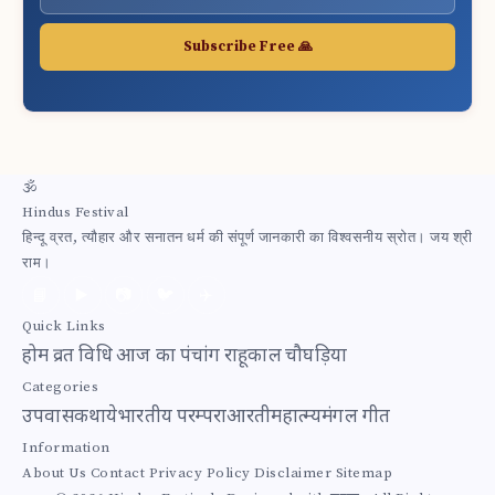
Subscribe Free 🙏
🕉
Hindus Festival
हिन्दू व्रत, त्यौहार और सनातन धर्म की संपूर्ण जानकारी का विश्वसनीय स्रोत। जय श्री
राम।
📘
▶️
📷
🐦
✈️
Quick Links
होम
व्रत विधि
आज का पंचांग
राहूकाल
चौघड़िया
Categories
उपवास
कथाये
भारतीय परम्परा
आरती
महात्म्य
मंगल गीत
Information
About Us
Contact
Privacy Policy
Disclaimer
Sitemap