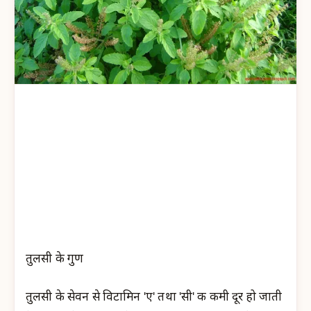
तुलसी के गुण
तुलसी के सेवन से विटामिन ʹएʹ तथा ʹसीʹ की कमी दूर हो जाती