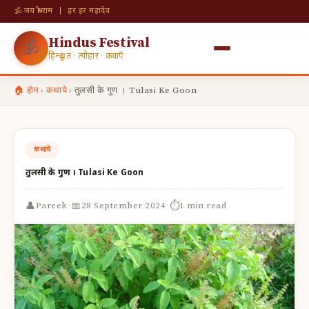
🕉 जय श्री राम | हर हर महादेव
Hindus Festival
🕉
हिन्दू व्रत · त्यौहार · कथाएँ
🏠 होम
›
कथाये
›
तुलसी के गुण । Tulasi Ke Goon
कथाये
तुलसी के गुण । Tulasi Ke Goon
·
·
👤
📅
⏱
Pareek
28 September 2024
1 min read