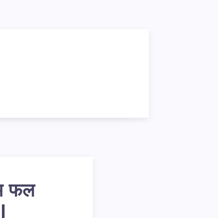
ुभ फल
|