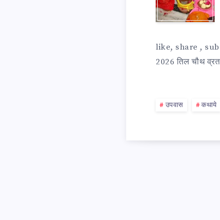
चौथ
like, share , s
व्रत
2026 तिल चौथ व्रत म
की
उपवास
कथाये
कहा
TIL